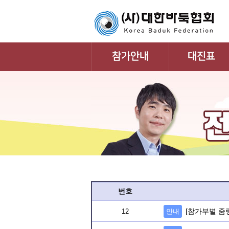
번호
[참가부별 줌
12
안내