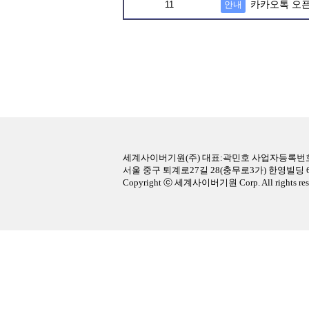
카카오톡 오
11
안내
세계사이버기원(주) 대표:곽민호 사업자등록번호:22
서울 중구 퇴계로27길 28(충무로3가) 한영빌딩 
Copyright ⓒ 세계사이버기원 Corp. All rights res